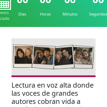
vento
Días
Horas
Minutos
Segundo
iciado
Lectura en voz alta donde
las voces de grandes
autores cobran vida a