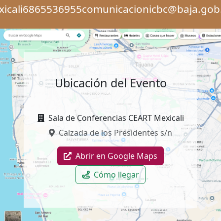
icali
6865536955
comunicacionicbc@baja.gob
Ubicación del Evento
Sala de Conferencias CEART Mexicali
Calzada de los Presidentes s/n
Abrir en Google Maps
Cómo llegar