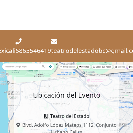
xicali
6865546419
teatrodelestadobc@gmail.
Ubicación del Evento
Teatro del Estado
Blvd. Adolfo López Mateos 1112, Conjunto
Urbano Caliss