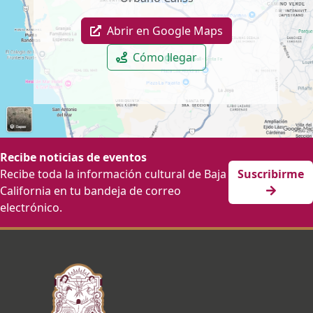
Abrir en Google Maps
Cómo llegar
Recibe noticias de eventos
Recibe toda la información cultural de Baja
Suscribirme
California en tu bandeja de correo
electrónico.